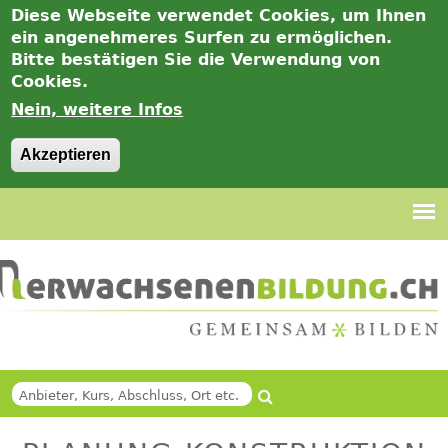
Diese Webseite verwendet Cookies, um Ihnen
ein angenehmeres Surfen zu ermöglichen.
Bitte bestätigen Sie die Verwendung von
Cookies.
Nein, weitere Infos
Akzeptieren
Jump
to
navigation
Suche
Back
SUCHFORMULAR
to