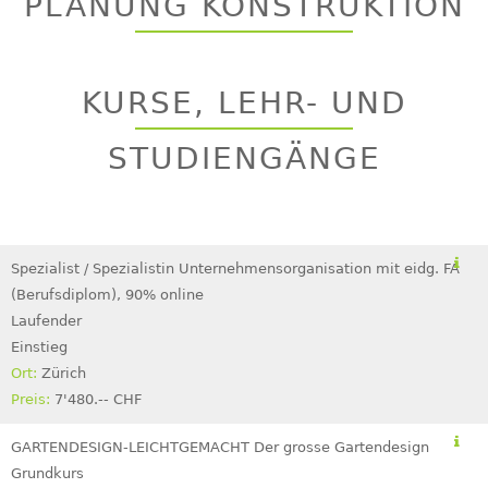
PLANUNG KONSTRUKTION
top
Back
to
top
KURSE, LEHR- UND
STUDIENGÄNGE
Spezialist / Spezialistin Unternehmensorganisation mit eidg. FA
(Berufsdiplom), 90% online
Laufender
Einstieg
Zürich
7'480.-- CHF
GARTENDESIGN-LEICHTGEMACHT Der grosse Gartendesign
Grundkurs