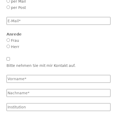
per Mail
per Post
E-
Mail
*
Anrede
Frau
Herr
Kontakt
aufnehmen
Bitte nehmen Sie mit mir Kontakt auf.
Vorname
*
Name
*
Institution