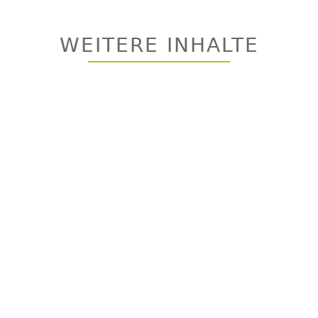
Back
to
top
WEITERE INHALTE