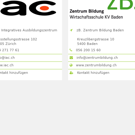
c Integratives Ausbildungszentrum
zB. Zentrum Bildung Baden
sstellungsstrasse 102
Kreuzlibergstrasse 10
005
Zürich
5400
Baden
 271 77 61
056 200 15 60
o@iac.ch
info@zentrumbildung.ch
.iac.ch
www.zentrumbildung.ch
ntakt hinzufügen
Kontakt hinzufügen