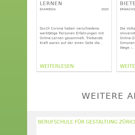
LERNEN
BIET
EXAMEDIA
2020
ZEIC
ERWACHS
Durch Corona haben verschiedene
Die Volk
werktätige Personen Erfahrungen mit
Universi
Online-Lernen gesammelt. Treibende
Online-Z
Kraft waren auf der einen Seite die...
Simonenk
Wege –..
WEITERLESEN
WEIT
WEITERE A
BERUFSCHULE FÜR GESTALTUNG ZÜRIC