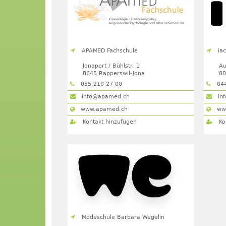
APAMED Fachschule
ia
Jonaport / Bühlstr. 1
Au
8645
Rapperswil-Jona
8
055 210 27 00
044
info@apamed.ch
inf
www.apamed.ch
www
Kontakt hinzufügen
Ko
Modeschule Barbara Wegelin