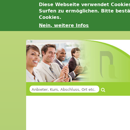
Diese Webseite verwendet Cookie
Surfen zu ermöglichen. Bitte best
Cookies.
Nein, weitere Infos
Jump
to
navigation
Suche
SUCHFORMULAR
Back
Back
to
to
top
top