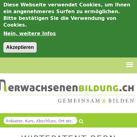
Diese Webseite verwendet Cookies, um Ihnen
ein angenehmeres Surfen zu ermöglichen.
Bitte bestätigen Sie die Verwendung von
Cookies.
Nein, weitere Infos
Akzeptieren
Jump
to
navigation
Suche
Back
SUCHFORMULAR
to