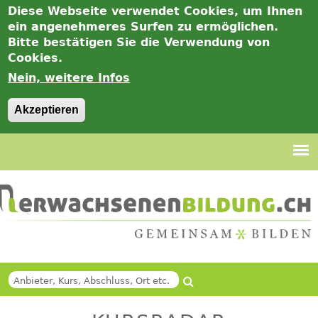
Diese Webseite verwendet Cookies, um Ihnen
ein angenehmeres Surfen zu ermöglichen.
Bitte bestätigen Sie die Verwendung von
Cookies.
Nein, weitere Infos
Akzeptieren
Jump
to
navigation
Suche
Back
SUCHFORMULAR
to