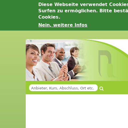
Diese Webseite verwendet Cookie
Surfen zu ermöglichen. Bitte best
Cookies.
Nein, weitere Infos
Jump
to
navigation
Suche
SUCHFORMULAR
Back
Back
to
to
top
top