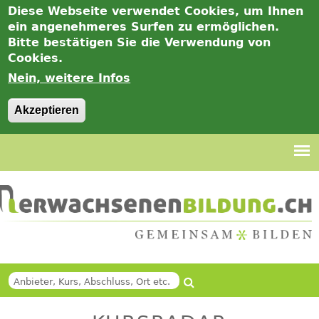
Diese Webseite verwendet Cookies, um Ihnen
ein angenehmeres Surfen zu ermöglichen.
Bitte bestätigen Sie die Verwendung von
Cookies.
Nein, weitere Infos
Akzeptieren
Jump
to
navigation
Suche
Back
SUCHFORMULAR
to