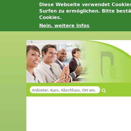
Diese Webseite verwendet Cookie
Surfen zu ermöglichen. Bitte best
Cookies.
Nein, weitere Infos
Jump
to
navigation
Suche
SUCHFORMULAR
Back
Back
to
to
top
top