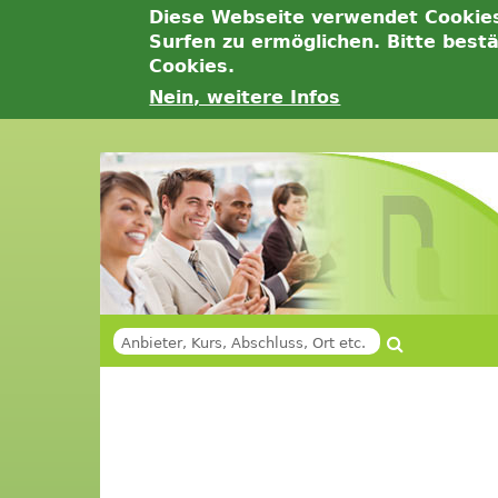
Diese Webseite verwendet Cookie
Surfen zu ermöglichen. Bitte best
Cookies.
Nein, weitere Infos
Jump
to
navigation
Suche
SUCHFORMULAR
Back
Back
to
to
top
top