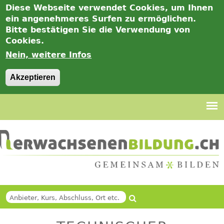
Diese Webseite verwendet Cookies, um Ihnen
ein angenehmeres Surfen zu ermöglichen.
Bitte bestätigen Sie die Verwendung von
Cookies.
Nein, weitere Infos
Akzeptieren
Jump
to
navigation
Suche
Back
SUCHFORMULAR
to