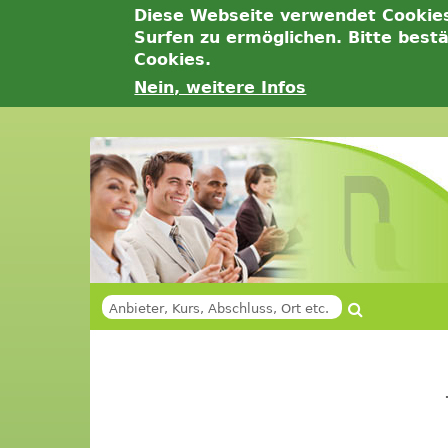
Diese Webseite verwendet Cookie
Surfen zu ermöglichen. Bitte best
Cookies.
Nein, weitere Infos
Jump
to
navigation
Suche
SUCHFORMULAR
Back
Back
to
to
top
top