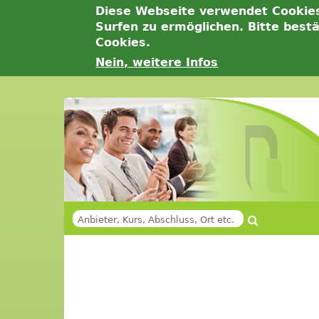
Diese Webseite verwendet Cookie
Surfen zu ermöglichen. Bitte best
Cookies.
Nein, weitere Infos
Jump
to
navigation
Suche
SUCHFORMULAR
Back
Back
to
to
top
top