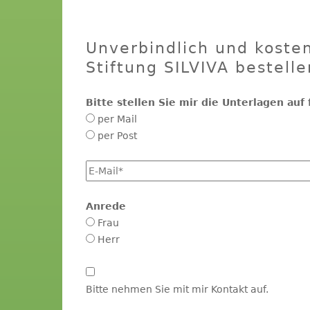
Unverbindlich und kosten
Stiftung SILVIVA bestelle
Bitte stellen Sie mir die Unterlagen au
per Mail
per Post
E-
Mail
*
Anrede
Frau
Herr
Kontakt
aufnehmen
Bitte nehmen Sie mit mir Kontakt auf.