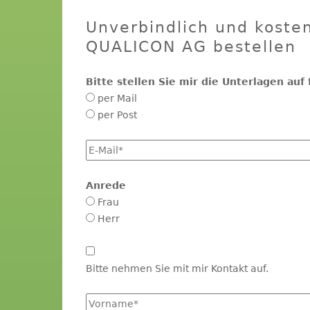
Unverbindlich und koste
QUALICON AG bestellen
Bitte stellen Sie mir die Unterlagen au
per Mail
per Post
E-
Mail
*
Anrede
Frau
Herr
Kontakt
aufnehmen
Bitte nehmen Sie mit mir Kontakt auf.
Vorname