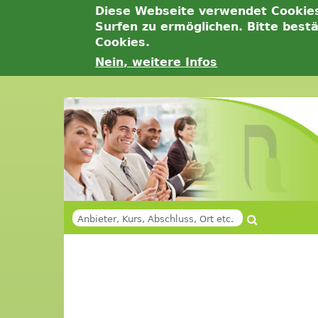
Diese Webseite verwendet Cookie
Surfen zu ermöglichen. Bitte best
Cookies.
Nein, weitere Infos
Jump
to
navigation
Suche
SUCHFORMULAR
Back
Back
to
to
top
top