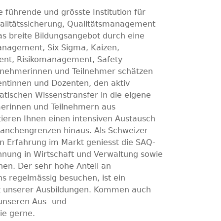
 führende und grösste Institution für
ualitätssicherung, Qualitätsmanagement
as breite Bildungsangebot durch eine
anagement, Six Sigma, Kaizen,
t, Risikomanagement, Safety
lnehmerinnen und Teilnehmer schätzen
entinnen und Dozenten, den aktiv
atischen Wissenstransfer in die eigene
hmerinnen und Teilnehmern aus
ieren Ihnen einen intensiven Austausch
ranchengrenzen hinaus. Als Schweizer
en Erfahrung im Markt geniesst die SAQ-
nung in Wirtschaft und Verwaltung sowie
en. Der sehr hohe Anteil an
s regelmässig besuchen, ist ein
tät unserer Ausbildungen. Kommen auch
 unseren Aus- und
ie gerne.