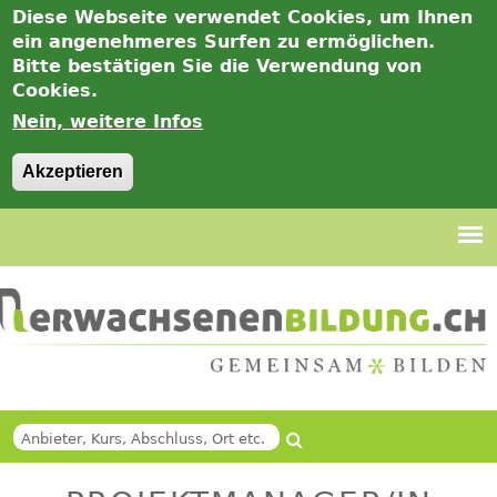
Diese Webseite verwendet Cookies, um Ihnen
ein angenehmeres Surfen zu ermöglichen.
Bitte bestätigen Sie die Verwendung von
Cookies.
Nein, weitere Infos
Akzeptieren
Jump
to
navigation
Suche
Back
SUCHFORMULAR
to