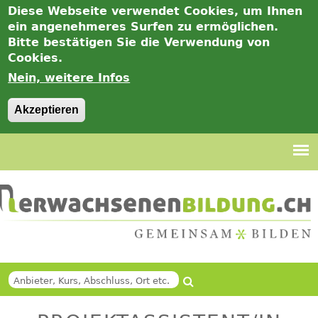
Diese Webseite verwendet Cookies, um Ihnen
ein angenehmeres Surfen zu ermöglichen.
Bitte bestätigen Sie die Verwendung von
Cookies.
Nein, weitere Infos
Akzeptieren
Jump
to
navigation
Suche
Back
SUCHFORMULAR
to