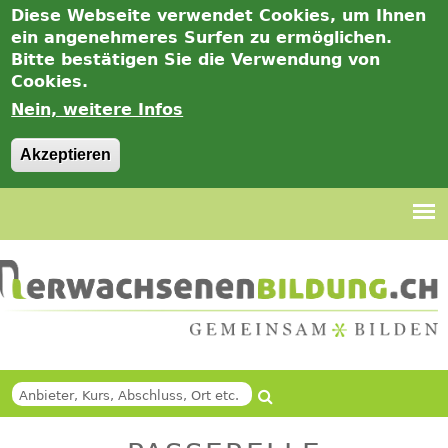
Diese Webseite verwendet Cookies, um Ihnen
ein angenehmeres Surfen zu ermöglichen.
Bitte bestätigen Sie die Verwendung von
Cookies.
Nein, weitere Infos
Akzeptieren
Jump
to
navigation
Suche
Back
SUCHFORMULAR
to