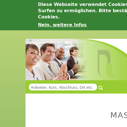
Diese Webseite verwendet Cookie
Surfen zu ermöglichen. Bitte best
Cookies.
Nein, weitere Infos
Jump
to
navigation
Suche
SUCHFORMULAR
Back
Back
to
to
MA
top
top