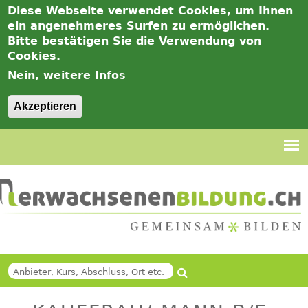
Diese Webseite verwendet Cookies, um Ihnen
ein angenehmeres Surfen zu ermöglichen.
Bitte bestätigen Sie die Verwendung von
Cookies.
Nein, weitere Infos
Akzeptieren
Jump
to
navigation
Suche
Back
SUCHFORMULAR
to