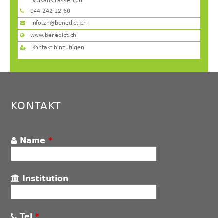
Vulkanstrasse 106
8048
Zürich
044 242 12 60
info.zh@benedict.ch
www.benedict.ch
Kontakt hinzufügen
Back
to
top
KONTAKT
Name
*
Institution
Tel
*