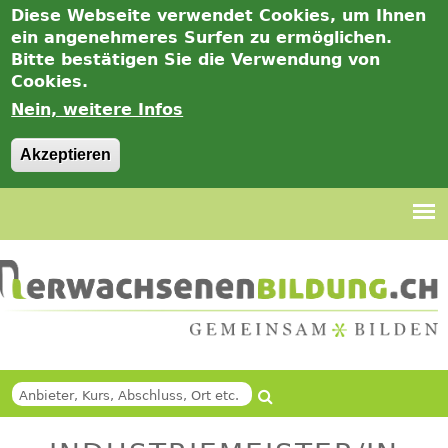
Diese Webseite verwendet Cookies, um Ihnen
ein angenehmeres Surfen zu ermöglichen.
Bitte bestätigen Sie die Verwendung von
Cookies.
Nein, weitere Infos
Akzeptieren
Jump
to
navigation
Suche
Back
SUCHFORMULAR
to