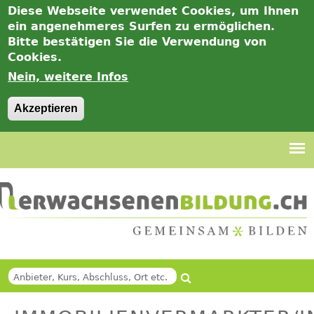
Diese Webseite verwendet Cookies, um Ihnen
ein angenehmeres Surfen zu ermöglichen.
Bitte bestätigen Sie die Verwendung von
Cookies.
Nein, weitere Infos
Akzeptieren
Jump
to
navigation
Suche
Back
SUCHFORMULAR
to