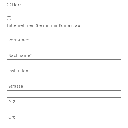
Herr
Kontakt
aufnehmen
Bitte nehmen Sie mit mir Kontakt auf.
Vorname
*
Name
*
Institution
Strasse
PLZ
Ort