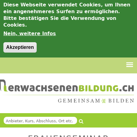
Diese Webseite verwendet Cookies, um Ihnen
ein angenehmeres Surfen zu ermöglichen.
Bitte bestätigen Sie die Verwendung von
Cookies.
Nein, weitere Infos
Akzeptieren
Jump
to
navigation
Suche
Back
SUCHFORMULAR
to