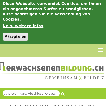
Diese Webseite verwendet Cookies, um Ihnen
ein angenehmeres Surfen zu ermöglichen.
Bitte bestätigen Sie die Verwendung von
Cookies.
Nein, weitere Infos
Akzeptieren
Jump
to
navigation
Suche
Back
SUCHFORMULAR
to