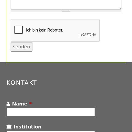
Back
to
top
KONTAKT
Name
*
Institution