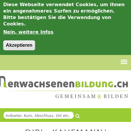
Diese Webseite verwendet Cookies, um Ihnen
ein angenehmeres Surfen zu ermöglichen.
Bitte bestätigen Sie die Verwendung von
Cookies.
Nein, weitere Infos
Akzeptieren
Jump
to
navigation
Suche
Back
SUCHFORMULAR
to