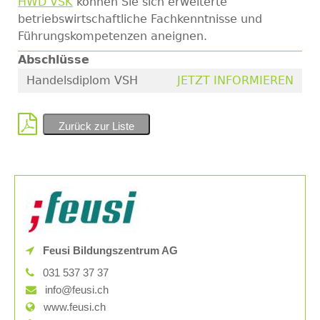
HWD VSK
können Sie sich erweiterte
betriebswirtschaftliche Fachkenntnisse und
Führungskompetenzen aneignen.
Abschlüsse
Handelsdiplom VSH
JETZT INFORMIEREN
Zurück zur Liste
Feusi Bildungszentrum AG
031 537 37 37
info@feusi.ch
www.feusi.ch