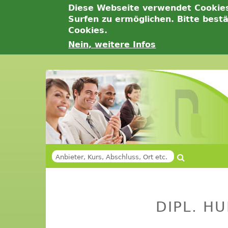
Diese Webseite verwendet Cookie
Surfen zu ermöglichen. Bitte best
Cookies.
Nein, weitere Infos
Jump
to
navigation
Suche
SUCHFORMULAR
Back
Back
to
to
DIPL. H
top
top