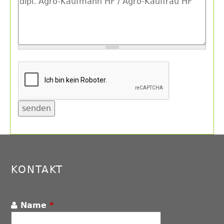
Back
to
top
KONTAKT
Name
*