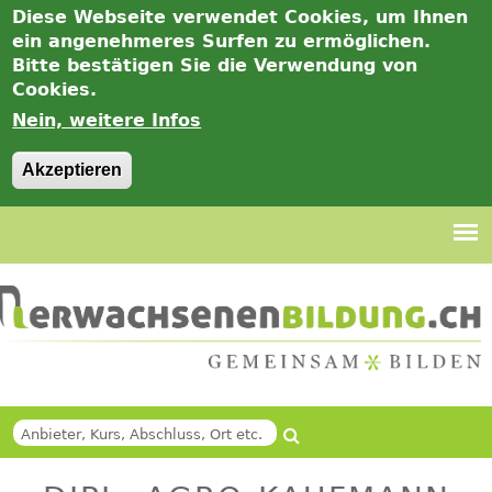
Diese Webseite verwendet Cookies, um Ihnen
ein angenehmeres Surfen zu ermöglichen.
Bitte bestätigen Sie die Verwendung von
Cookies.
Nein, weitere Infos
Akzeptieren
Jump
to
navigation
Suche
Back
SUCHFORMULAR
to