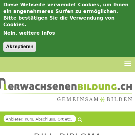
Diese Webseite verwendet Cookies, um Ihnen
ein angenehmeres Surfen zu ermöglichen.
Bitte bestätigen Sie die Verwendung von
Cookies.
Nein, weitere Infos
Akzeptieren
Jump
to
navigation
Suche
Back
SUCHFORMULAR
to