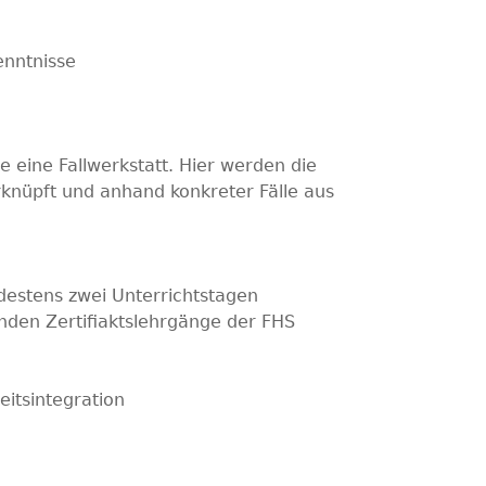
enntnisse
 eine Fallwerkstatt. Hier werden die
nüpft und anhand konkreter Fälle aus
destens zwei Unterrichtstagen
nden Zertifiaktslehrgänge der FHS
itsintegration