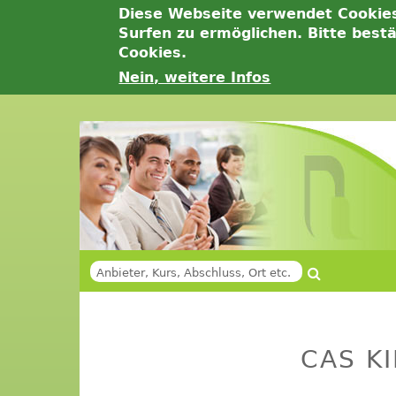
Diese Webseite verwendet Cookie
Surfen zu ermöglichen. Bitte best
Cookies.
Nein, weitere Infos
Jump
to
navigation
Suche
SUCHFORMULAR
Back
Back
to
to
CAS K
top
top