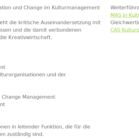
ovation und Change im Kulturmanagement
Weiterführ
MAS in Ku
teht die kritische Auseinandersetzung mit
Gleichwert
essen und die damit verbundenen
CAS Kulturp
ie Kreativwirtschaft.
nt
lturorganisationen und der
m Change Management
nt
en in leitender Funktion, die für die
n zuständig sind.