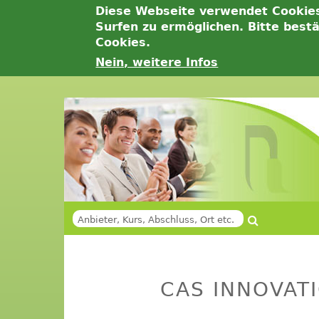
Diese Webseite verwendet Cookie
Surfen zu ermöglichen. Bitte best
Cookies.
Nein, weitere Infos
Jump
to
navigation
Suche
SUCHFORMULAR
Back
Back
to
to
CAS INNOVAT
top
top