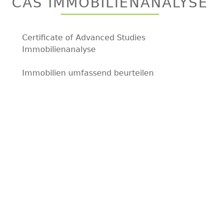
CAS IMMOBILIENANALYSE
top
Certificate of Advanced Studies
Immobilienanalyse
Immobilien umfassend beurteilen