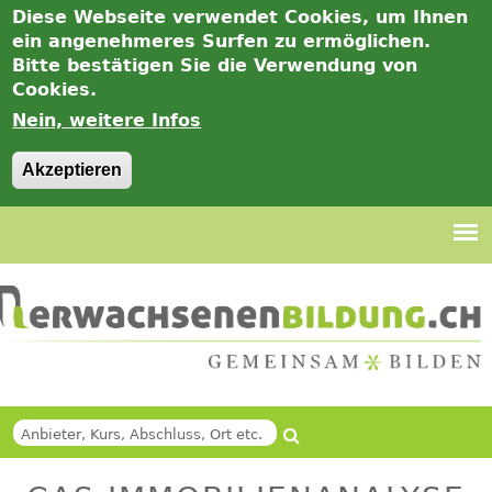
Diese Webseite verwendet Cookies, um Ihnen
ein angenehmeres Surfen zu ermöglichen.
Bitte bestätigen Sie die Verwendung von
Cookies.
Nein, weitere Infos
Akzeptieren
Jump
to
navigation
Suche
Back
SUCHFORMULAR
to