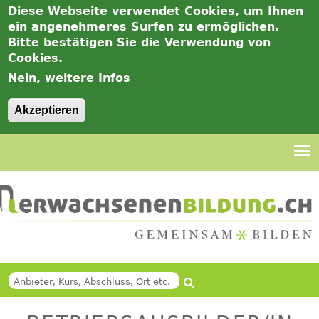
Diese Webseite verwendet Cookies, um Ihnen
ein angenehmeres Surfen zu ermöglichen.
Bitte bestätigen Sie die Verwendung von
Cookies.
Nein, weitere Infos
Akzeptieren
Jump
to
navigation
Suche
Back
SUCHFORMULAR
to