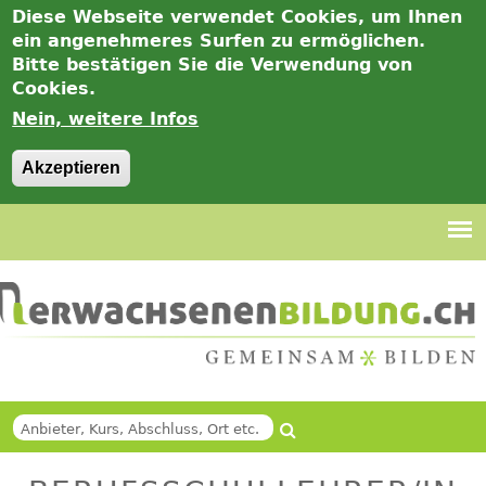
Diese Webseite verwendet Cookies, um Ihnen
ein angenehmeres Surfen zu ermöglichen.
Bitte bestätigen Sie die Verwendung von
Cookies.
Nein, weitere Infos
Akzeptieren
Jump
to
navigation
Suche
Back
SUCHFORMULAR
to