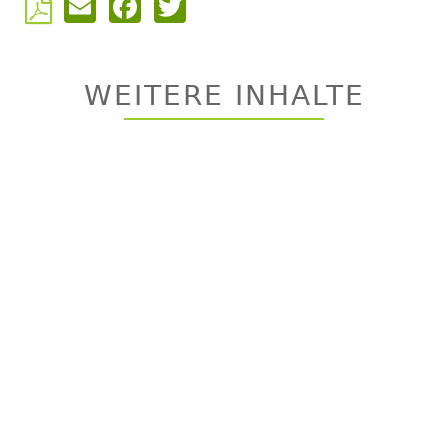
Email
Facebook
Twitter
Back
to
top
WEITERE INHALTE