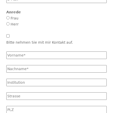
Mail
*
Anrede
Frau
Herr
Kontakt
aufnehmen
Bitte nehmen Sie mit mir Kontakt auf.
Vorname
*
Name
*
Institution
Strasse
PLZ