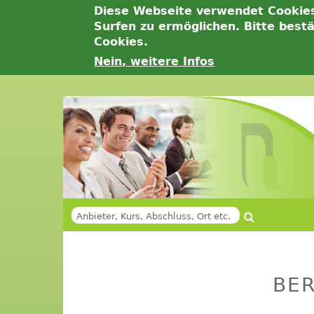
Diese Webseite verwendet Cookie
Surfen zu ermöglichen. Bitte best
Cookies.
Nein, weitere Infos
Jump
to
navigation
Suche
SUCHFORMULAR
Back
Back
to
to
BE
top
top