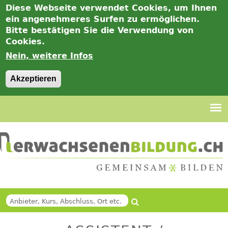
Diese Webseite verwendet Cookies, um Ihnen
ein angenehmeres Surfen zu ermöglichen.
Bitte bestätigen Sie die Verwendung von
Cookies.
Nein, weitere Infos
Akzeptieren
Jump
to
navigation
Suche
Back
SUCHFORMULAR
to