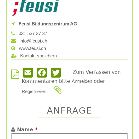
Feusi Bildungszentrum AG
031 537 37 37
info@feusi.ch
www.feusi.ch
Kontakt speichern
Zum Verfassen von
Email
Facebook
Twitter
Kommentaren bitte
oder
Anmelden
.
Registrieren
ANFRAGE
Name
*