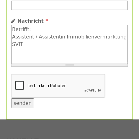
Nachricht
*
Back
to
top