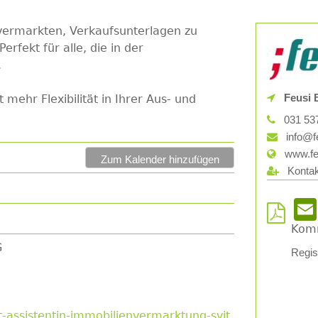
 vermarkten, Verkaufsunterlagen zu
erfekt für alle, die in der
.
Feusi 
mehr Flexibilität in Ihrer Aus- und
031 537
info@f
www.fe
Zum Kalender hinzufügen
Kontak
Kom
G
Regis
t-assistentin-immobilienvermarktung-svit