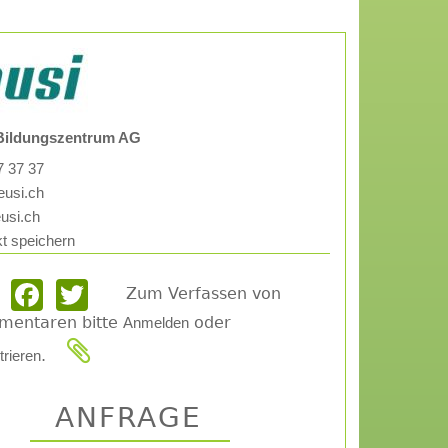
Bildungszentrum AG
 37 37
eusi.ch
usi.ch
t speichern
Zum Verfassen von
Email
Facebook
Twitter
mentaren bitte
oder
Anmelden
.
trieren
ANFRAGE