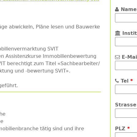
Nam
äge abwickeln, Pläne lesen und Bauwerke
Insti
mobilienvermarktung SVIT
den Assistenzkurse Immobilienbewertung
E-Ma
T berechtigt zum Titel «Sachbearbeiter/
ktung und -bewertung SVIT».
Tel
*
eführt.
Strass
che
he
obilienbranche tätig sind und ihre
PLZ
*