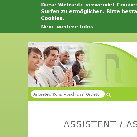
Diese Webseite verwendet Cookie
Surfen zu ermöglichen. Bitte best
Cookies.
Nein, weitere Infos
Jump
to
navigation
Suche
SUCHFORMULAR
Back
Back
to
to
ASSISTENT / 
top
top