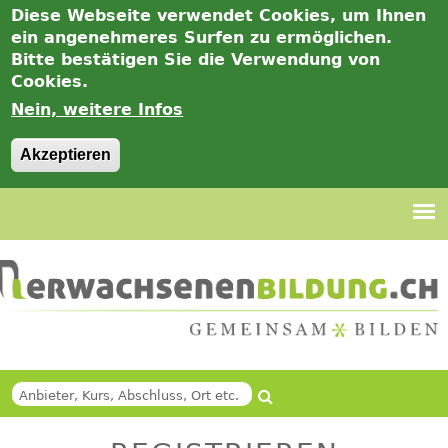
Diese Webseite verwendet Cookies, um Ihnen
ein angenehmeres Surfen zu ermöglichen.
Bitte bestätigen Sie die Verwendung von
Cookies.
Nein, weitere Infos
Akzeptieren
Jump
to
navigation
Suche
Back
SUCHFORMULAR
to