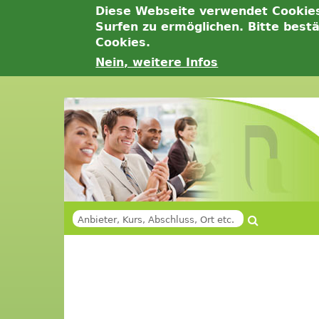
Diese Webseite verwendet Cookie
Surfen zu ermöglichen. Bitte best
Cookies.
Nein, weitere Infos
Jump
to
navigation
Suche
SUCHFORMULAR
Back
Back
to
to
top
top