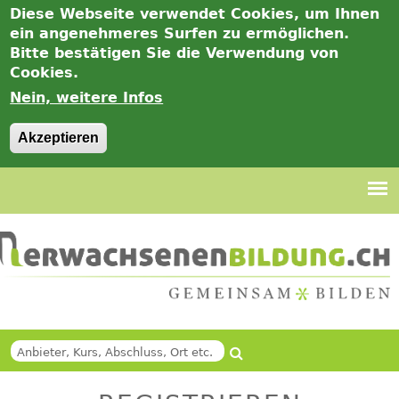
Diese Webseite verwendet Cookies, um Ihnen
ein angenehmeres Surfen zu ermöglichen.
Bitte bestätigen Sie die Verwendung von
Cookies.
Nein, weitere Infos
Akzeptieren
Jump
to
navigation
Suche
Back
SUCHFORMULAR
to