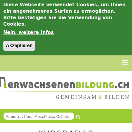
Diese Webseite verwendet Cookies, um Ihnen
ein angenehmeres Surfen zu ermöglichen.
Bitte bestätigen Sie die Verwendung von
Cookies.
Nein, weitere Infos
Akzeptieren
Jump
to
navigation
Suche
Back
SUCHFORMULAR
to