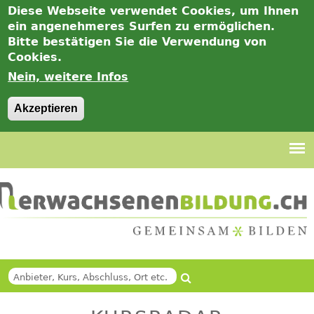
Diese Webseite verwendet Cookies, um Ihnen
ein angenehmeres Surfen zu ermöglichen.
Bitte bestätigen Sie die Verwendung von
Cookies.
Nein, weitere Infos
Akzeptieren
Jump
to
navigation
Suche
Back
SUCHFORMULAR
to