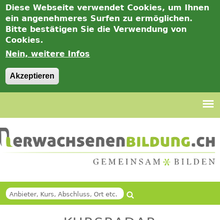
Diese Webseite verwendet Cookies, um Ihnen
ein angenehmeres Surfen zu ermöglichen.
Bitte bestätigen Sie die Verwendung von
Cookies.
Nein, weitere Infos
Akzeptieren
Jump
to
navigation
Suche
Back
SUCHFORMULAR
to