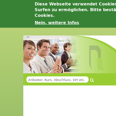
Diese Webseite verwendet Cookie
Surfen zu ermöglichen. Bitte best
Cookies.
Nein, weitere Infos
Jump
to
navigation
Suche
SUCHFORMULAR
Back
Back
to
to
top
top