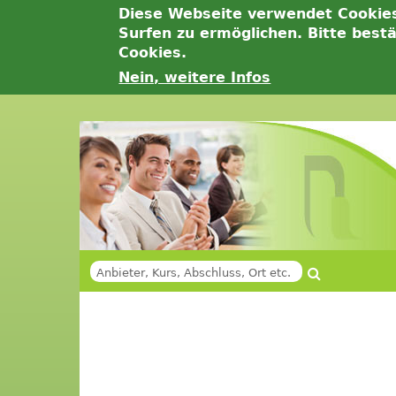
Diese Webseite verwendet Cookie
Surfen zu ermöglichen. Bitte best
Cookies.
Nein, weitere Infos
Jump
to
navigation
Suche
SUCHFORMULAR
Back
Back
to
to
top
top