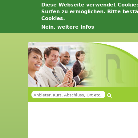
Diese Webseite verwendet Cookie
Surfen zu ermöglichen. Bitte best
Cookies.
Nein, weitere Infos
Jump
to
navigation
Suche
SUCHFORMULAR
Back
Back
to
to
top
top