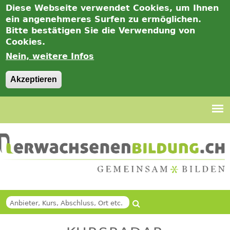
Diese Webseite verwendet Cookies, um Ihnen
ein angenehmeres Surfen zu ermöglichen.
Bitte bestätigen Sie die Verwendung von
Cookies.
Nein, weitere Infos
Akzeptieren
Jump
to
navigation
Suche
Back
SUCHFORMULAR
to