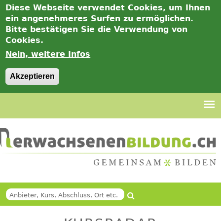
Diese Webseite verwendet Cookies, um Ihnen
ein angenehmeres Surfen zu ermöglichen.
Bitte bestätigen Sie die Verwendung von
Cookies.
Nein, weitere Infos
Akzeptieren
Jump
to
navigation
Suche
Back
SUCHFORMULAR
to