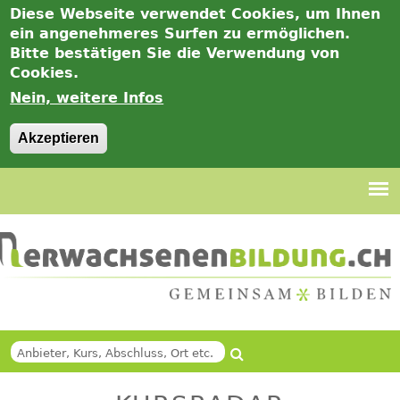
Diese Webseite verwendet Cookies, um Ihnen
ein angenehmeres Surfen zu ermöglichen.
Bitte bestätigen Sie die Verwendung von
Cookies.
Nein, weitere Infos
Akzeptieren
Jump
to
navigation
Suche
Back
SUCHFORMULAR
to